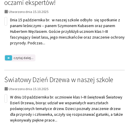
oczami ekspertów!
Edukacji
Narodowej!
Utworzono dnia 15.10.2025
Dnia 15 października br. w naszej szkole odbyło się spotkanie z
panami leśniczymi – panem Szymonem Kubasem oraz panem
Hubertem Węcłasiem. Goście przybliżyli uczniom klas I–III
fascynujący świat lasu, jego mieszkańców oraz znaczenie ochrony
przyrody. Podczas...
na
czytaj dalej...
temat:
Spotkanie
z
leśnikami
Światowy Dzień Drzewa w naszej szkole
–
tajemnice
Utworzono dnia 15.10.2025
lasu
oczami
W dniu 10 października br. uczniowie klas I–III świętowali Światowy
ekspertów!
Dzień Drzewa, biorąc udział we wspaniałych warsztatach
poświęconych tematyce drzew. Dzieci poznały znaczenie drzew
dla przyrody i człowieka, uczyły się rozpoznawać gatunki, a także
wykonywały piękne prace...