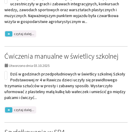
Przygód
uczestniczyły w grach i zabawach integracyjnych, konkursach
w
wiedzy, zawodach sportowych oraz warsztatach plastycznych i
Rydzynie!
muzycznych. Najważniejszym punktem wyjazdu była czwartkowa
wizyta w gospodarstwie agroturystycznym w...
na
czytaj dalej...
temat:
Wycieczka
klas
3b
Ćwiczenia manualne w świetlicy szkolnej
i
3c
Utworzono dnia 03.10.2025
do
Wroniaw
Dziś w godzinach przedpołudniowych w świetlicy szkolnej Szkoły
Podstawowej nr 4 w Rawiczu dzieci uczyły się prawidłowego
trzymania sztućców w prosty i zabawny sposób. Wystarczyło
uformować z plasteliny małą kulkę lub wałeczek i umieścić go między
palcami i ćwiczyć...
na
czytaj dalej...
temat:
Ćwiczenia
manualne
w