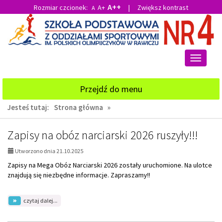
A++
Rozmiar czcionek:
A+
|
Zwiększ kontrast
A
Przejdź
Przejdź
do
do
głównej
wyszukiwarki
treści
Przełącz
nawigacj
Przejdź do menu
Jesteś tutaj:
Strona główna
»
AKTUALNOŚCI,
Zapisy na obóz narciarski 2026 ruszyły!!!
strona
Utworzono dnia 21.10.2025
8:
Zapisy na Mega Obóz Narciarski 2026 zostały uruchomione. Na ulotce
znajdują się niezbędne informacje. Zapraszamy!!
na
czytaj dalej...
temat:
Zapisy