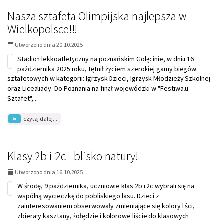
na
obóz
Nasza sztafeta Olimpijska najlepsza w
narciarski
Wielkopolsce!!!
2026
ruszyły!!!
Utworzono dnia 20.10.2025
Stadion lekkoatletyczny na poznańskim Golęcinie, w dniu 16
października 2025 roku, tętnił życiem szerokiej gamy biegów
sztafetowych w kategorii: Igrzysk Dzieci, Igrzysk Młodzieży Szkolnej
oraz Licealiady. Do Poznania na finał wojewódzki w "Festiwalu
Sztafet",...
na
czytaj dalej...
temat:
Nasza
sztafeta
Olimpijska
Klasy 2b i 2c - blisko natury!
najlepsza
w
Utworzono dnia 16.10.2025
Wielkopolsce!!!
W środę, 9 października, uczniowie klas 2b i 2c wybrali się na
wspólną wycieczkę do pobliskiego lasu. Dzieci z
zainteresowaniem obserwowały zmieniające się kolory liści,
zbierały kasztany, żołędzie i kolorowe liście do klasowych