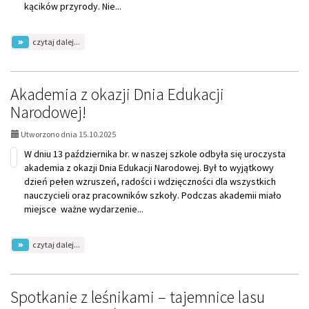
kącików przyrody. Nie...
na
czytaj dalej...
temat:
Klasy
2b
i
Akademia z okazji Dnia Edukacji
2c
Narodowej!
-
blisko
natury!
Utworzono dnia 15.10.2025
W dniu 13 października br. w naszej szkole odbyła się uroczysta
akademia z okazji Dnia Edukacji Narodowej. Był to wyjątkowy
dzień pełen wzruszeń, radości i wdzięczności dla wszystkich
nauczycieli oraz pracowników szkoły. Podczas akademii miało
miejsce ważne wydarzenie...
na
czytaj dalej...
temat:
Akademia
z
okazji
Spotkanie z leśnikami – tajemnice lasu
Dnia