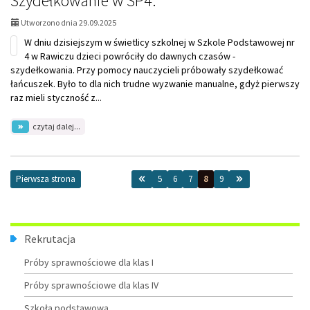
Szydełkowanie w SP4.
świetlicy
szkolnej
Utworzono dnia 29.09.2025
W dniu dzisiejszym w świetlicy szkolnej w Szkole Podstawowej nr
4 w Rawiczu dzieci powróciły do dawnych czasów -
szydełkowania. Przy pomocy nauczycieli próbowały szydełkować
łańcuszek. Było to dla nich trudne wyzwanie manualne, gdyż pierwszy
raz mieli styczność z...
na
czytaj dalej...
temat:
Szydełkowanie
w
SP4.
Pierwsza strona
5
6
7
8
9
Menu
Rekrutacja
Próby sprawnościowe dla klas I
Próby sprawnościowe dla klas IV
Szkoła podstawowa