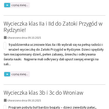
na
czytaj dalej...
temat:
Światowy
Dzień
Drzewa
Wycieczka klas IIa i IId do Zatoki Przygód w
w
Rydzynie!
naszej
szkole
Utworzono dnia 09.10.2025
9 października uczniowie klas IIa i IIb wybrali się na pełną radości i
wrażeń wycieczkę do Zatoki Przygód w Rydzynie. Dzieci spędziły
tam niezapomniany dzień, pełen zabawy, śmiechu i odkrywania
świata nauki. Najpierw mali odkrywcy dali upust swojej energii na
sali...
na
czytaj dalej...
temat:
Wycieczka
klas
IIa
Wycieczka klas 3b i 3c do Wroniaw
i
IId
Utworzono dnia 09.10.2025
do
Zatoki
Program pobytu był bardzo bogaty – dzieci zwiedziły pałac,