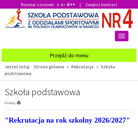
A++
Rozmiar czcionek:
A+
|
Zwiększ kontrast
A
Przejdź
Przejdź
do
do
głównej
wyszukiwarki
treści
Przełącz
nawigacj
Przejdź do menu
Jesteś tutaj:
Strona główna
»
Rekrutacja
»
Szkoła
podstawowa
Szkoła podstawowa
Drukuj
"Rekrutacja na rok szkolny 2026/2027"