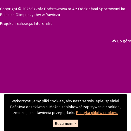
Copyright © 2026 Szkoła Podstawowa nr 4 z Oddziałami Sportowymi im.
Polskich Olimpijczyków w Rawiczu
Projekt i realizacja:
Interefekt
Do góry
Wykorzystujemy pliki cookies, aby nasz serwis lepiej spełniał
Państwa oczekiwania. Można zablokować zapisywanie cookies,
zmieniając ustawienia przeglądarki.
Polityka plików cookies.
Rozumiem
×