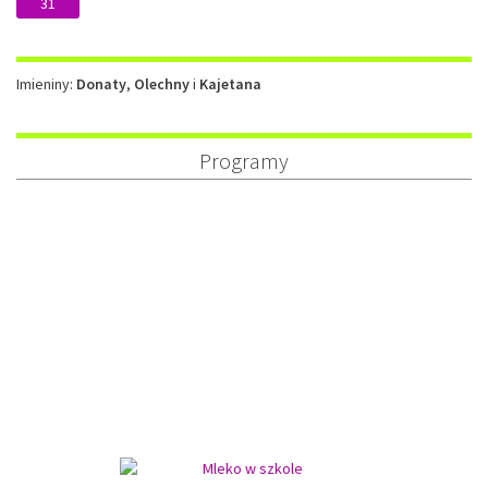
31
Imieniny
Imieniny:
Donaty
,
Olechny
i
Kajetana
Programy