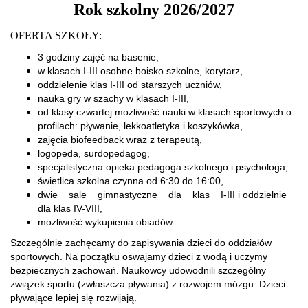
Rok szkolny 2026/2027
OFERTA SZKOŁY:
3 godziny zajęć na basenie,
w klasach I-III osobne boisko szkolne, korytarz,
oddzielenie klas I-III od starszych uczniów,
nauka gry w szachy w klasach I-III,
od klasy czwartej możliwość nauki w klasach sportowych o
profilach: pływanie, lekkoatletyka i koszykówka,
zajęcia biofeedback wraz z terapeutą,
logopeda, surdopedagog,
specjalistyczna opieka pedagoga szkolnego i psychologa,
świetlica szkolna czynna od 6:30 do 16:00,
dwie sale gimnastyczne dla klas I-III i oddzielnie
dla klas IV-VIII,
możliwość wykupienia obiadów.
Szczególnie zachęcamy do zapisywania dzieci do oddziałów
sportowych. Na początku oswajamy dzieci z wodą i uczymy
bezpiecznych zachowań. Naukowcy udowodnili szczególny
związek sportu (zwłaszcza pływania) z rozwojem mózgu. Dzieci
pływające lepiej się rozwijają.