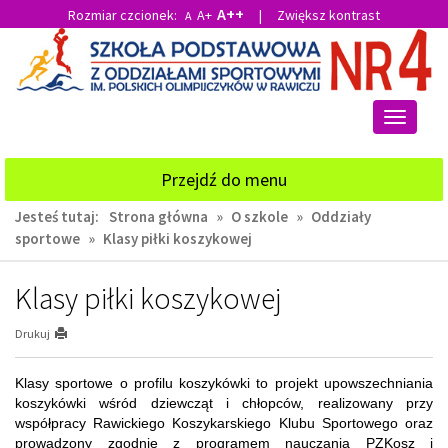
A++
Rozmiar czcionek:
A+
|
Zwiększ kontrast
A
Przejdź
Przejdź
do
do
głównej
wyszukiwarki
treści
Przełącz
nawigacj
Przejdź do menu
Jesteś tutaj:
Strona główna
»
O szkole
»
Oddziały
sportowe
»
Klasy piłki koszykowej
Klasy piłki koszykowej
Drukuj
Klasy sportowe o profilu koszykówki to projekt upowszechniania
koszykówki wśród dziewcząt i chłopców, realizowany przy
współpracy Rawickiego Koszykarskiego Klubu Sportowego oraz
prowadzony zgodnie z programem nauczania PZKosz i