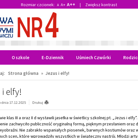
A++
Rozmiar czcionek:
A+
|
Zwiększ kontrast
A
O szkole
E-Dziennik
Uśmiech Czwórki
Rodzic
aj:
Strona główna
»
Jezus i elfy!
i elfy!
dnia 17.12.2025
Drukuj
ie klas III a oraz II d wystawili jasełka w świetlicy szkolnej pt. „Jezus i elfy”.
enie zachwyciło publiczność oryginalną formą, pięknym przesłaniem oraz 
 wyobraźni. Nie zabrakło wspaniałych piosenek, barwnych kostiumów oraz w
ych scen, które wprowadziły wszystkich w świąteczny nastrój. Młodzi artyś