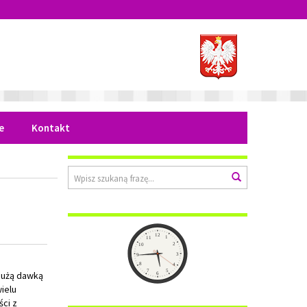
e
Kontakt
Wyszukiwarka
Wyszukaj
Zegar
12
1
11
2
10
3
9
8
4
7
5
dużą dawką
6
ielu
ci z