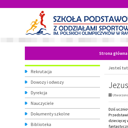
Przejdź
Przejdź
do
do
głównej
wyszukiwarki
treści
Strona główna
Jesteś tut
Menu
Rekrutacja
Dowozy i odwozy
Jezus 
Dyrekcja
Utworzono 
Nauczyciele
Dziś uczniow
Dokumenty szkolne
Przedstawi
dziecięcej
Biblioteka
fantastyczn