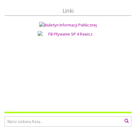
Linki
Wyszukiwarka
Wys