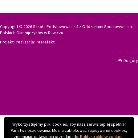
Copyright © 2026 Szkoła Podstawowa nr 4 z Oddziałami Sportowymi im.
Polskich Olimpijczyków w Rawiczu
Projekt i realizacja:
Interefekt
Do góry
Wykorzystujemy pliki cookies, aby nasz serwis lepiej spełniał
Państwa oczekiwania. Można zablokować zapisywanie cookies,
zmieniając ustawienia przeglądarki.
Polityka plików cookies.