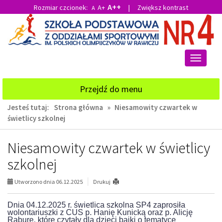
A++
Rozmiar czcionek:
A+
|
Zwiększ kontrast
A
Przejdź
Przejdź
do
do
głównej
wyszukiwarki
treści
Przełącz
nawigacj
Przejdź do menu
Jesteś tutaj:
Strona główna
»
Niesamowity czwartek w
świetlicy szkolnej
Niesamowity czwartek w świetlicy
szkolnej
Utworzono dnia 06.12.2025
Drukuj
Dnia 04.12.2025 r. świetlica szkolna SP4 zaprosiła
wolontariuszki z CUS p. Hanię Kunicką oraz p. Alicję
Raburę, które czytały dla dzieci bajki o tematyce