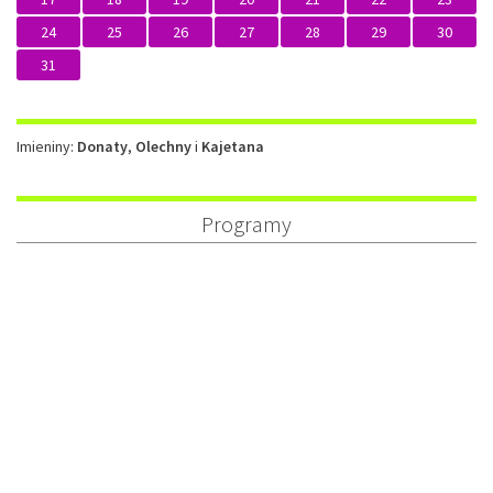
24
25
26
27
28
29
30
31
Imieniny
Imieniny:
Donaty
,
Olechny
i
Kajetana
Programy