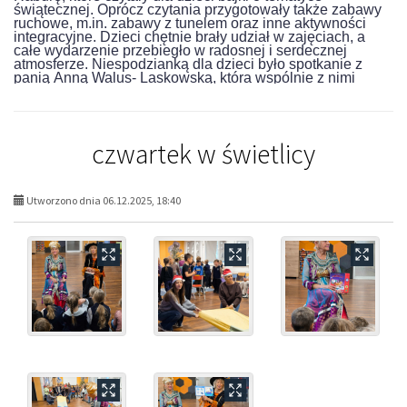
świątecznej. Oprócz czytania przygotowały także zabawy
ruchowe, m.in. zabawy z tunelem oraz inne aktywności
integracyjne. Dzieci chętnie brały udział w zajęciach, a
całe wydarzenie przebiegło w radosnej i serdecznej
atmosferze. Niespodzianką dla dzieci było spotkanie z
panią Anną Walus- Laskowską, która wspólnie z nimi
zaśpiewała kilka kolęd. Zajęcia okazały się wartościowym
przeżyciem, które dostarczyły dzieciom wiele pozytywnych
wrażeń.
Organizacja wydarzenia: wychowawcy świetlicy
czwartek w świetlicy
Utworzono dnia 06.12.2025, 18:40