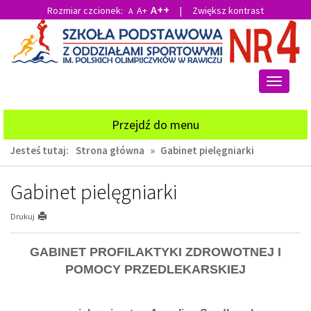
A++
Rozmiar czcionek:
A+
|
Zwiększ kontrast
A
Przejdź
Przejdź
do
do
głównej
wyszukiwarki
treści
Przełącz
nawigacj
Przejdź do menu
Jesteś tutaj:
Strona główna
»
Gabinet pielęgniarki
Gabinet pielęgniarki
Drukuj
GABINET PROFILAKTYKI ZDROWOTNEJ I
POMOCY PRZEDLEKARSKIEJ