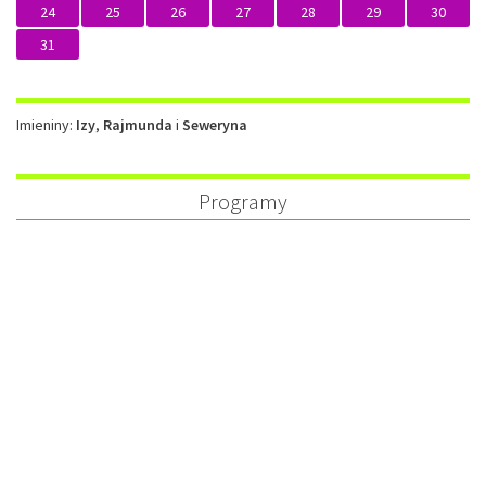
24
25
26
27
28
29
30
31
Imieniny
Imieniny:
Izy
,
Rajmunda
i
Seweryna
Programy