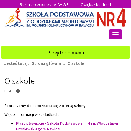
A++
Rozmiar czcionek:
A+
|
Zwiększ kontrast
A
Przejdź
Przejdź
do
do
głównej
wyszukiwarki
treści
Przełącz
nawigacj
Przejdź do menu
Jesteś tutaj:
Strona główna
»
O szkole
O szkole
Drukuj
Zapraszamy do zapoznania się z ofertą szkoły.
Więcej informacji w zakładkach:
Klasy pływackie - Szkoła Podstawowa nr 4 im. Władysława
Broniewskiego w Rawiczu