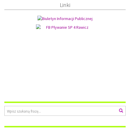
Linki
Wyszukiwarka
Wys