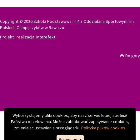
Copyright © 2026 Szkoła Podstawowa nr 4 z Oddziałami Sportowymi im.
Polskich Olimpijczyków w Rawiczu
Projekt i realizacja:
Interefekt
Do góry
Wykorzystujemy pliki cookies, aby nasz serwis lepiej spełniał
Państwa oczekiwania. Można zablokować zapisywanie cookies,
zmieniając ustawienia przeglądarki.
Polityka plików cookies.
Rozumiem
×