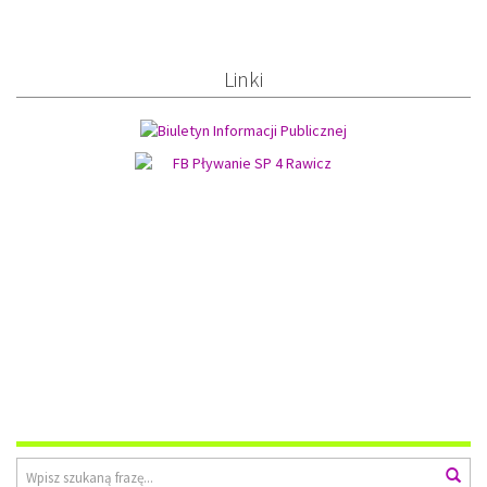
Linki
Wyszukiwarka
Wys