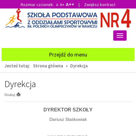
A++
Rozmiar czcionek:
A+
|
Zwiększ kontrast
A
Przejdź
Przejdź
do
do
głównej
wyszukiwarki
treści
Przełącz
nawigacj
Przejdź do menu
Jesteś tutaj:
Strona główna
»
Dyrekcja
Dyrekcja
Drukuj
DYREKTOR SZKOŁY
Dariusz Staśkowiak