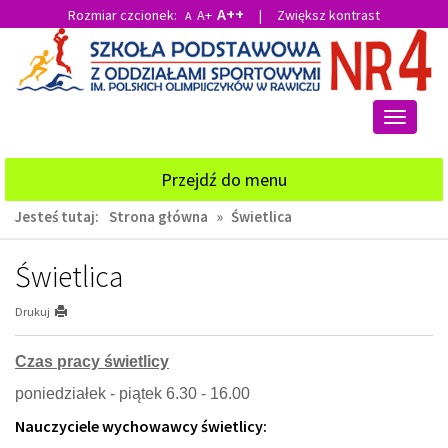
A++
Rozmiar czcionek:
A+
|
Zwiększ kontrast
A
Przejdź
Przejdź
do
do
głównej
wyszukiwarki
treści
Przełącz
nawigacj
Przejdź do menu
Jesteś tutaj:
Strona główna
»
Świetlica
Świetlica
Drukuj
Czas pracy świetlicy
poniedziałek - piątek 6
.30
- 16
.00
Nauczyciele wychowawcy świetlicy: