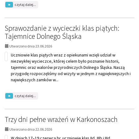
na
czytaj dalej...
temat:
Konkurs
matematyczno
–
Sprawozdanie z wycieczki klas piątych:
fizyczny
Tajemnice Dolnego Śląska
„Chcę
być
inżynierem”
Utworzono dnia 23.06.2026
Uczniowie klas piątych wraz z opiekunami wzięli udział w
niezwykłej wycieczce, której celem było poznanie historii,
tajemnic oraz walorów przyrodniczych Dolnego Śląska. Naszą
przygodę rozpoczęliśmy od wizyty w jednym z najpiękniejszych i
największych zamków w...
na
czytaj dalej...
temat:
Sprawozdanie
z
wycieczki
Trzy dni pełne wrażeń w Karkonoszach
klas
piątych:
Utworzono dnia 22.06.2026
Tajemnice
Dolnego
W dniach 17–19 czerwca br. uczniowie klas IId, IIIb i IIId