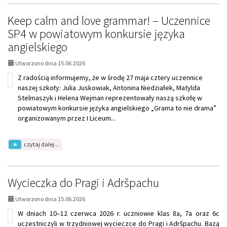
SP4
na
Keep calm and love grammar! – Uczennice
7.
SP4 w powiatowym konkursie języka
miejscu
w
angielskiego
Finale
Ogólnopolskim
Utworzono dnia 15.06.2026
Igrzysk
Młodzieży
Z radością informujemy, że w środę 27 maja cztery uczennice
Szkolnej
naszej szkoły: Julia Juskowiak, Antonina Niedziałek, Matylda
Stelmaszyk i Helena Wejman reprezentowały naszą szkołę w
powiatowym konkursie języka angielskiego „Grama to nie drama”
organizowanym przez I Liceum...
na
czytaj dalej...
temat:
Keep
calm
and
Wycieczka do Pragi i Adršpachu
love
grammar!
Utworzono dnia 15.06.2026
–
Uczennice
W dniach 10–12 czerwca 2026 r. uczniowie klas 8a, 7a oraz 6c
SP4
uczestniczyli w trzydniowej wycieczce do Pragi i Adršpachu. Bazą