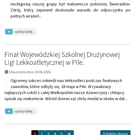
w
noclegową naszej grupy był malowniczo położony Świeradów-
powiatowym
Zdrój, który zapewnił doskonałe warunki do odpoczynku po
konkursie
pełnych wrażeń...
języka
angielskiego
na
czytaj dalej...
temat:
Wycieczka
do
Pragi
Finał Wojewódzkiej Szkolnej Drużynowej
i
Ligi Lekkoatletycznej w Pile.
Adršpachu
Utworzono dnia 14.06.2026
Ogromny sukces odnieśli nasi lekkoatleci podczas finałowych
zawodów, które odbyły się 28 maja w Pile. W rywalizacji
najlepszych szkół z całej Wielkopolski nasze dziewczyny i chłopcy
spisali się znakomicie. Wśród dziewcząt złoty medal w skoku w dal...
na
czytaj dalej...
temat:
Finał
Wojewódzkiej
Szkolnej
1
2
3
4
5
Ostatnia strona