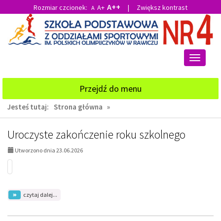
A++
Rozmiar czcionek:
A+
|
Zwiększ kontrast
A
Przejdź
Przejdź
do
do
głównej
wyszukiwarki
treści
Przełącz
nawigacj
Przejdź do menu
Jesteś tutaj:
Strona główna
»
AKTUALNOŚCI,
Uroczyste zakończenie roku szkolnego
strona
Utworzono dnia 23.06.2026
1:
na
czytaj dalej...
temat:
Uroczyste
zakończenie