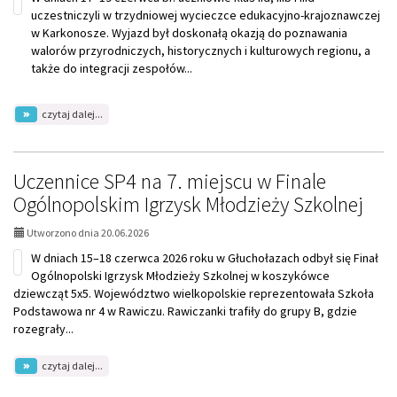
Śląska
uczestniczyli w trzydniowej wycieczce edukacyjno-krajoznawczej
w Karkonosze. Wyjazd był doskonałą okazją do poznawania
walorów przyrodniczych, historycznych i kulturowych regionu, a
także do integracji zespołów...
na
czytaj dalej...
temat:
Trzy
dni
pełne
Uczennice SP4 na 7. miejscu w Finale
wrażeń
Ogólnopolskim Igrzysk Młodzieży Szkolnej
w
Karkonoszach
Utworzono dnia 20.06.2026
W dniach 15–18 czerwca 2026 roku w Głuchołazach odbył się Finał
Ogólnopolski Igrzysk Młodzieży Szkolnej w koszykówce
dziewcząt 5x5. Województwo wielkopolskie reprezentowała Szkoła
Podstawowa nr 4 w Rawiczu. Rawiczanki trafiły do grupy B, gdzie
rozegrały...
na
czytaj dalej...
temat:
Uczennice