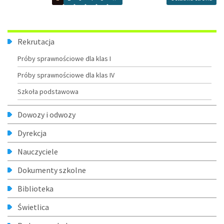
Drużynowej
Ligi
Lekkoatletycznej
w
Menu
Pile.
Rekrutacja
Próby sprawnościowe dla klas I
Próby sprawnościowe dla klas IV
Szkoła podstawowa
Dowozy i odwozy
Dyrekcja
Nauczyciele
Dokumenty szkolne
Biblioteka
Świetlica