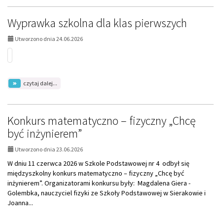
Dzień
otwarty
dla
Wyprawka szkolna dla klas pierwszych
uczniów
klas
Utworzono dnia 24.06.2026
pierwszych
na
czytaj dalej...
temat:
Wyprawka
szkolna
dla
Konkurs matematyczno – fizyczny „Chcę
klas
być inżynierem”
pierwszych
Utworzono dnia 23.06.2026
W dniu 11 czerwca 2026 w Szkole Podstawowej nr 4 odbył się
międzyszkolny konkurs matematyczno – fizyczny „Chcę być
inżynierem”. Organizatorami konkursu były: Magdalena Giera -
Golembka, nauczyciel fizyki ze Szkoły Podstawowej w Sierakowie i
Joanna...