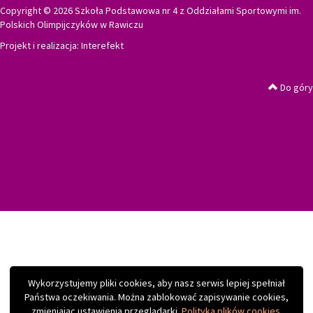
Copyright © 2026 Szkoła Podstawowa nr 4 z Oddziałami Sportowymi im.
Polskich Olimpijczyków w Rawiczu
Projekt i realizacja:
Interefekt
Do góry
Wykorzystujemy pliki cookies, aby nasz serwis lepiej spełniał
Państwa oczekiwania. Można zablokować zapisywanie cookies,
zmieniając ustawienia przeglądarki.
Polityka plików cookies.