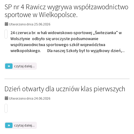
roku
SP nr 4 Rawicz wygrywa współzawodnictwo
szkolnego
sportowe w Wielkopolsce.
Utworzono dnia 25.06.2026
24 czerwca br. w hali widowiskowo-sportowej „Świtezianka” w
Wolsztynie odbyło się uroczyste podsumowanie
współzawodnictwa sportowego szkół województwa
wielkopolskiego. Dla naszej Szkoły był to wyjątkowy dzień,...
na
czytaj dalej...
temat:
SP
nr
4
Dzień otwarty dla uczniów klas pierwszych
Rawicz
wygrywa
Utworzono dnia 24.06.2026
współzawodnictwo
sportowe
w
Wielkopolsce.
na
czytaj dalej...
temat: