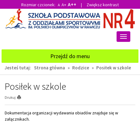
A++
Rozmiar czcionek:
A+
|
Zwiększ kontrast
A
Przejdź
Przejdź
do
do
głównej
wyszukiwarki
treści
Przełącz
nawigacj
Przejdź do menu
Jesteś tutaj:
Strona główna
»
Rodzice
»
Posiłek w szkole
Posiłek w szkole
Drukuj
Dokumentacja organizacji wydawania obiadów znajduje się w
załącznikach.