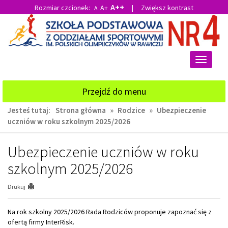
A++
Rozmiar czcionek:
A+
|
Zwiększ kontrast
A
Przejdź
Przejdź
do
do
głównej
wyszukiwarki
treści
Przełącz
nawigacj
Przejdź do menu
Jesteś tutaj:
Strona główna
»
Rodzice
»
Ubezpieczenie
uczniów w roku szkolnym 2025/2026
Ubezpieczenie uczniów w roku
szkolnym 2025/2026
Drukuj
Na rok szkolny 2025/2026 Rada Rodziców proponuje zapoznać się z
ofertą firmy InterRisk.