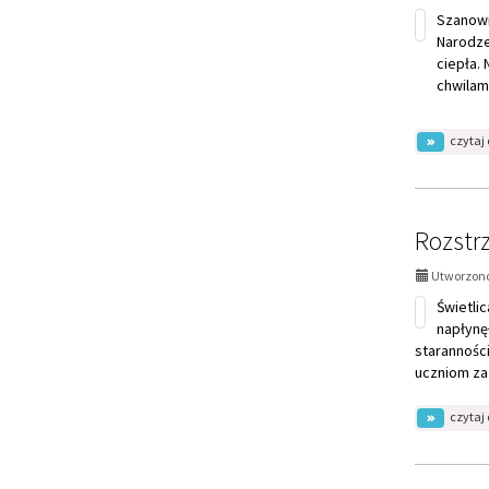
czytaj 
Rozstr
Utworzono
Świetli
napłynę
starannośc
uczniom za
czytaj 
List od
Utworzono
Każdego