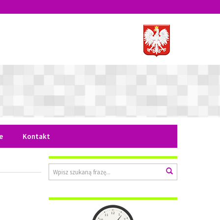
e
Kontakt
Wyszukiwarka
Wyszukaj
Zegar
12
1
11
2
10
rofilaktyki
3
9
ący rozwój
8
4
7
5
6
tności...