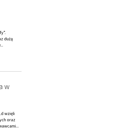
fy”.
az dużą
..
a w
d wzięli
ych oraz
wawcami...
tnia strona