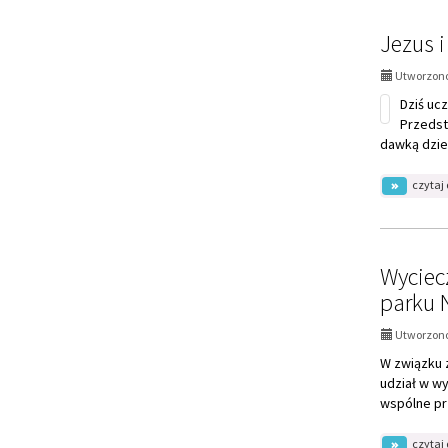
Dziś ucz
Przedst
dawką dzie
czytaj 
Wyciec
parku 
Utworzono
W związku z
udział w wy
wspólne pr
czytaj 
Pierwsza s