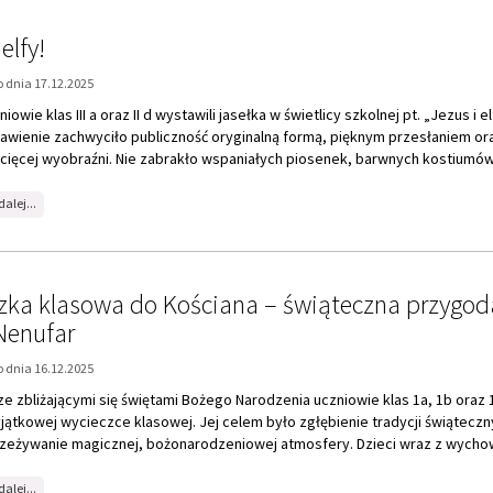
niowie klas III a oraz II d wystawili jasełka w świetlicy szkolnej pt. „Jezus i el
awienie zachwyciło publiczność oryginalną formą, pięknym przesłaniem or
cięcej wyobraźni. Nie zabrakło wspaniałych piosenek, barwnych kostiumów.
na
dalej...
temat:
Jezus
i
elfy!
zka klasowa do Kościana – świąteczna przygod
Nenufar
 dnia 16.12.2025
e zbliżającymi się świętami Bożego Narodzenia uczniowie klas 1a, 1b oraz 1
jątkowej wycieczce klasowej. Jej celem było zgłębienie tradycji świąteczn
zeżywanie magicznej, bożonarodzeniowej atmosfery. Dzieci wraz z wycho
na
dalej...
temat:
Wycieczka
klasowa
do
trona
3
4
5
6
7
Osta
Kościana