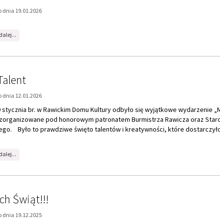
Zebrania
z
rodzicami
22.01.2026
alent
r.
 dnia 12.01.2026
9 stycznia br. w Rawickim Domu Kultury odbyło się wyjątkowe wydarzenie 
, zorganizowane pod honorowym patronatem Burmistrza Rawicza oraz Star
ego. Było to prawdziwe święto talentów i kreatywności, które dostarczyło.
na
dalej...
temat:
Mamy
Talent
ch Świąt!!!
 dnia 19.12.2025
i Uczniowie, Rodzice i Przyjaciele Szkoły, z okazji nadchodzących Świąt 
nia pragniemy złożyć najserdeczniejsze życzenia spokoju, radości oraz r
 Niech ten wyjątkowy czas będzie wypełniony wzajemną życzliwością, nadzie
...