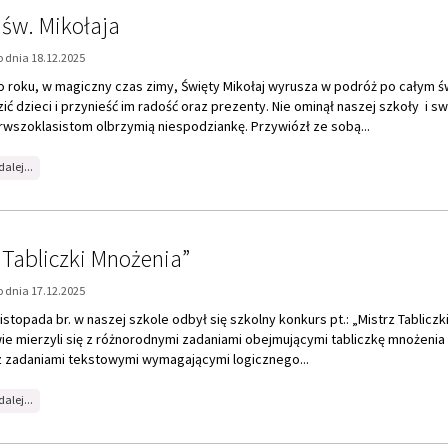
ć dzieci i przynieść im radość oraz prezenty. Nie ominął naszej szkoły i sw
rwszoklasistom olbrzymią niespodziankę. Przywiózł ze sobą...
na
dalej...
temat:
List
od
św.
Mikołaja
 Tabliczki Mnożenia”
 dnia 17.12.2025
listopada br. w naszej szkole odbył się szkolny konkurs pt.: „Mistrz Tabliczk
ie mierzyli się z różnorodnymi zadaniami obejmującymi tabliczkę mnożenia
z zadaniami tekstowymi wymagającymi logicznego...
na
dalej...
temat:
„Mistrz
Tabliczki
Mnożenia”
elfy!
 dnia 17.12.2025