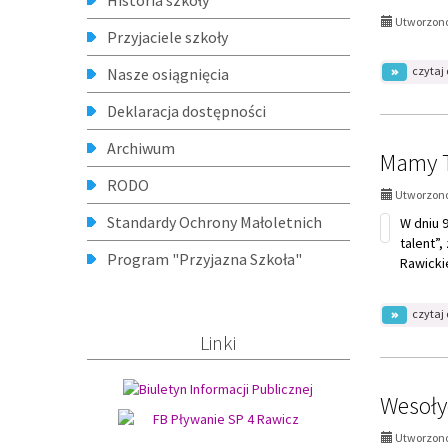
Deklaracja dostępności
Archiwum
Mamy T
RODO
Utworzono
Standardy Ochrony Małoletnich
W dniu 
talent”
Program "Przyjazna Szkoła"
Rawicki
czytaj 
Linki
Wesoły
Utworzono
Szanown
Narodze
ciepła.
chwilami