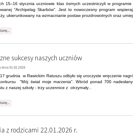
na
dalej...
temat:
Archipelag
Skarbów
czne sukcesy naszych uczniów
 dnia 01.02.2026
17 grudnia w Rawickim Ratuszu odbyło się uroczyste wręczenie nagr
 konkursu "Mój świat moje marzenia". Wśród ponad 700 nadesłany
stu z naszej szkoły - trzy uczennice z otrzymały...
na
dalej...
temat:
Plastyczne
sukcesy
naszych
uczniów
a z rodzicami 22.01.2026 r.
 dnia 19.01.2026
na
dalej...
temat: