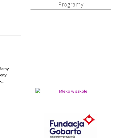
„Mamy
osty
..
Bożego
odzinnego
ją i