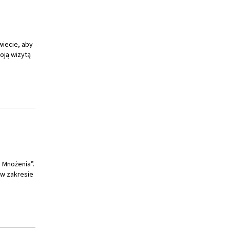
oją wizytą
i Mnożenia”.
 w zakresie