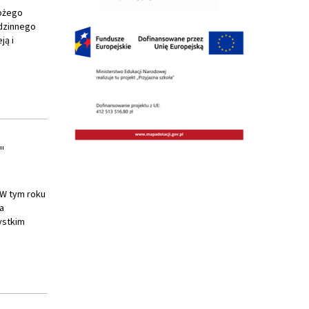
"
 W tym roku
a
ystkim
wiecie, aby