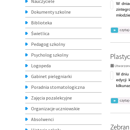
czytaj 
Świetlica
Pedagog szkolny
Psycholog szkolny
Plasty
Logopeda
Utworzono
W dniu 
Gabinet pielęgniarki
edycji
kilkuna
Poradnia stomatologiczna
Zajęcia pozalekcyjne
czytaj 
Organizacje uczniowskie
Absolwenci
Zebrani
Historia szkoły
Utworzono
Przyjaciele szkoły
czytaj 
Nasze osiągnięcia