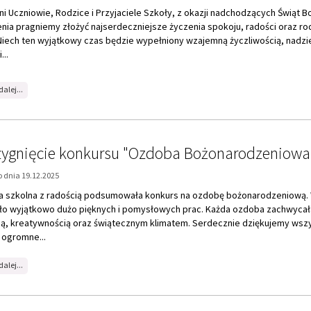
na
dalej...
temat:
Wesołych
Świąt!!!
zygnięcie konkursu "Ozdoba Bożonarodzeniowa
 dnia 19.12.2025
ca szkolna z radością podsumowała konkurs na ozdobę bożonarodzeniową.
ło wyjątkowo dużo pięknych i pomysłowych prac. Każda ozdoba zachwycał
ią, kreatywnością oraz świątecznym klimatem. Serdecznie dziękujemy wsz
 ogromne...
na
dalej...
temat:
Rozstrzygnięcie
konkursu
"Ozdoba
Bożonarodzeniowa"
 św. Mikołaja
 dnia 18.12.2025
 roku, w magiczny czas zimy, Święty Mikołaj wyrusza w podróż po całym ś