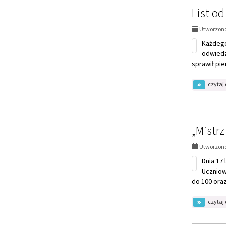
odwiedzi
sprawił pie
czytaj 
„Mistrz
Utworzono
Dnia 17 
Uczniow
do 100 ora
czytaj 
Jezus i 
Utworzono