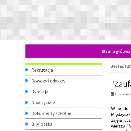
otrzymał w
Świetlica
udanych wy
Małgorzat
Pedagog szkolny
Psycholog szkolny
Logopeda
Gabinet pielęgniarki
Utworzono 
Poradnia stomatologiczna
Zajęcia pozalekcyjne
Organizacje uczniowskie
Absolwenci
Historia szkoły
Przyjaciele szkoły
Nasze osiągnięcia