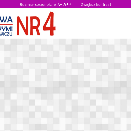
A++
Rozmiar czcionek:
A+
|
Zwiększ kontrast
A
O szkole
E-Dziennik
Uśmiech Czwórki
Rodzic
aj:
Strona główna
»
"Zaufałem drodze wąskiej…"
ałem drodze wąskiej…"
dnia 23.04.2026
Drukuj
22 kwietnia w Zespole Szkolno-Przedszkolnym nr 1 w Rawiczu 
lny Konkurs Poezji Religijnej. Pierwsze miejsce w kategorii uczniów
zennica naszej szkoły Nina Ratajczak z klasy 1b. Nina zaprezento
Modlitwa polskiej dziewczynki" Władysława Bełzy. Uczeń klasy 2 b J