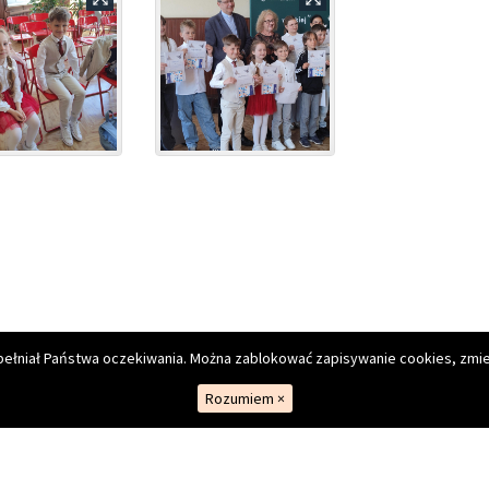
owymi im. Polskich Olimpijczyków w Rawiczu
spełniał Państwa oczekiwania. Można zablokować zapisywanie cookies, zmie
Rozumiem
×