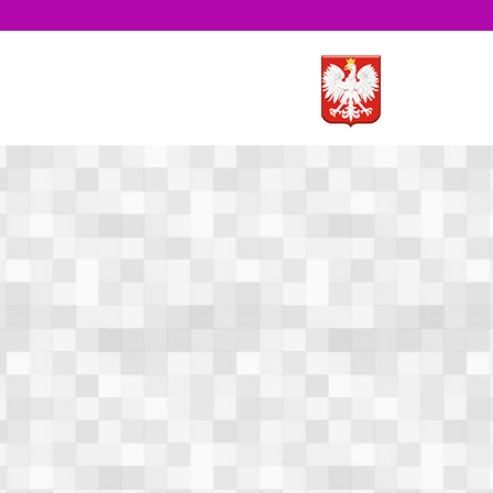
e
Kontakt
Wyszukiwarka
Wyszukaj
Zegar
12
1
11
2
10
3
9
odbył się
8
4
7
5
 klas I-III
6
wała się w
an Doleżał