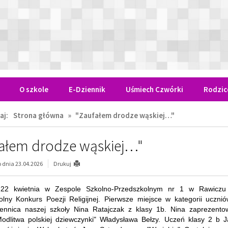
yróżnienie. Wybrał utwór Jana Sztaudyngera "W niebie". Gratulujemy 
stępów recytatorskich.
a Dera
"Zaufałem drodze wąskiej…"
dnia 23.04.2026, 11:42