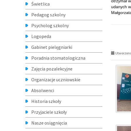
Deklaracja dostępności
Archiwum
RODO
Standardy Ochrony Małoletnich
Program "Przyjazna Szkoła"
Linki