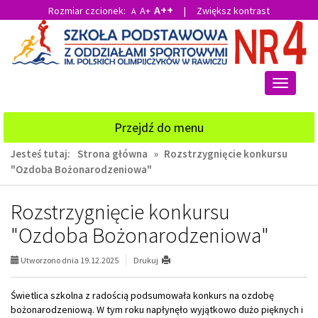
A++
Rozmiar czcionek:
A+
|
Zwiększ kontrast
A
Przejdź
Przejdź
do
do
głównej
wyszukiwarki
treści
Przełącz
nawigacj
Przejdź do menu
Jesteś tutaj:
Strona główna
»
Rozstrzygnięcie konkursu
"Ozdoba Bożonarodzeniowa"
Rozstrzygnięcie konkursu
"Ozdoba Bożonarodzeniowa"
Utworzono dnia 19.12.2025
Drukuj
Świetlica szkolna z radością podsumowała konkurs na ozdobę
bożonarodzeniową. W tym roku napłynęło wyjątkowo dużo pięknych i