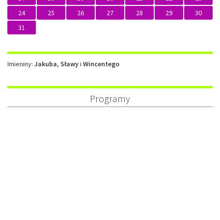
24
25
26
27
28
29
30
31
Imieniny
Imieniny:
Jakuba
,
Sławy
i
Wincentego
Programy