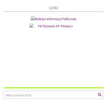
Linki
Wyszukiwarka
Wys