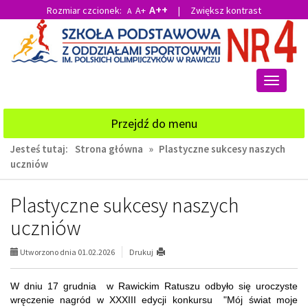
A++
Rozmiar czcionek:
A+
|
Zwiększ kontrast
A
Przejdź
Przejdź
do
do
głównej
wyszukiwarki
treści
Przełącz
nawigacj
Przejdź do menu
Jesteś tutaj:
Strona główna
»
Plastyczne sukcesy naszych
uczniów
Plastyczne sukcesy naszych
uczniów
Utworzono dnia 01.02.2026
Drukuj
W dniu 17 grudnia w Rawickim Ratuszu odbyło się uroczyste
wręczenie nagród w XXXIII edycji konkursu "Mój świat moje