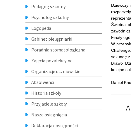
Deklaracja dostępności
Utworzono 
Archiwum
RODO
Standardy Ochrony Małoletnich
Program "Przyjazna Szkoła"
Linki