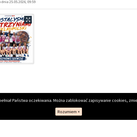
owymi im. Polskich Olimpijczyków w Rawiczu
spełniał Państwa oczekiwania. Można zablokować zapisywanie cookies, zmie
Rozumiem
×