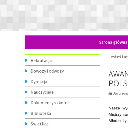
Młodzieży 
Świetlica
Dziewczy
Pedagog szkolny
rozpoczęł
Psycholog szkolny
reprezenta
Świetna o
Logopeda
zawodniczk
Finały ogó
Gabinet pielęgniarki
W przerwie
Poradnia stomatologiczna
Challenge,
sekundę z
Zajęcia pozalekcyjne
Brawo Dzi
kolejne su
Organizacje uczniowskie
Absolwenci
Daniel Kno
Historia szkoły
Przyjaciele szkoły
A
Nasze osiągnięcia