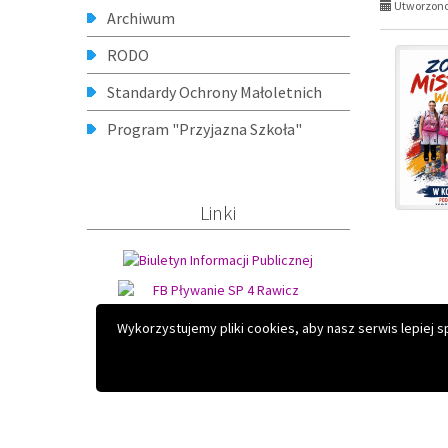
Copyright © 2026 Szkoła Podstawowa nr 4 z Oddziałami Sport
Projekt i realizacja:
Interefekt
Wykorzystujemy pliki cookies, aby nasz serwis lepiej 