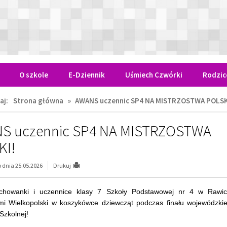
Szkolnej!
ny, prowadzone przez trenerów Adama Staśkowiaka i Daniela 
y turniej od zwycięstwa nad szkołą z Poznań, a w wielkim final
cję z Kórnika, której trzon tworzą zawodniczki MUKS Poznań.
brona, ogromne serce do walki i zwycięstwo różnicą 8 punktów d
om złote medale oraz awans na Mistrzostwa Polski!
lnopolskie odbędą się w Głuchołazy w dniach 15–18 czerwca 2026 r.
 między meczami odbył się również konkurs umiejętności indywidual
 gdzie bezbłędną skutecznością popisała się Iga Ceglarek, wygrywa
 zawodniczką z Kórnika.
ewczyny! Jesteśmy z Was niesamowicie dumni i trzymamy mocno
kcesy!
pisz
WANS uczennic SP4 NA MISTRZOST
POLSKI!