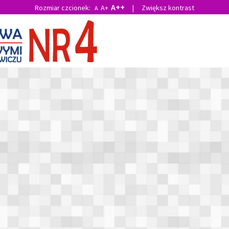
A++
Rozmiar czcionek:
A+
|
Zwiększ kontrast
A
O szkole
E-Dziennik
Uśmiech Czwórki
Rodzic
aj:
Strona główna
»
AWANS uczennic SP4 NA MISTRZOSTWA POLSK
S uczennic SP4 NA MISTRZOSTWA
KI!
dnia 25.05.2026
Drukuj
howanki i uczennice klasy 7 Szkoły Podstawowej nr 4 w Rawic
ami Wielkopolski w koszykówce dziewcząt podczas finału wojewódzkie