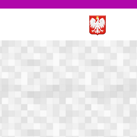
e
Kontakt
I!
Wyszukiwarka
Wyszukaj
Zegar
12
1
11
2
10
3
9
8
4
7
5
6
zu zostały
go Igrzysk