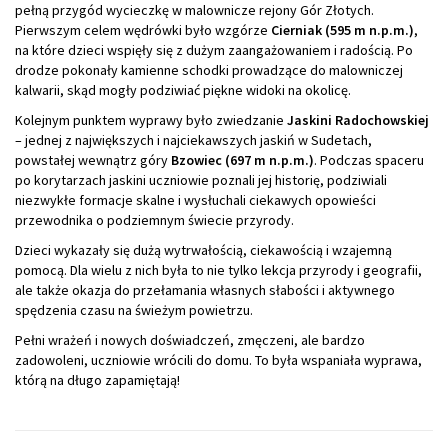
pełną przygód wycieczkę w malownicze rejony Gór Złotych.
Pierwszym celem wędrówki było wzgórze
Cierniak (595 m n.p.m.)
,
na które dzieci wspięły się z dużym zaangażowaniem i radością. Po
drodze pokonały kamienne schodki prowadzące do malowniczej
kalwarii, skąd mogły podziwiać piękne widoki na okolicę.
Kolejnym punktem wyprawy było zwiedzanie
Jaskini Radochowskiej
– jednej z największych i najciekawszych jaskiń w Sudetach,
powstałej wewnątrz góry
Bzowiec (697 m n.p.m.)
. Podczas spaceru
po korytarzach jaskini uczniowie poznali jej historię, podziwiali
niezwykłe formacje skalne i wysłuchali ciekawych opowieści
przewodnika o podziemnym świecie przyrody.
Dzieci wykazały się dużą wytrwałością, ciekawością i wzajemną
pomocą. Dla wielu z nich była to nie tylko lekcja przyrody i geografii,
ale także okazja do przełamania własnych słabości i aktywnego
spędzenia czasu na świeżym powietrzu.
Pełni wrażeń i nowych doświadczeń, zmęczeni, ale bardzo
zadowoleni, uczniowie wrócili do domu. To była wspaniała wyprawa,
którą na długo zapamiętają!