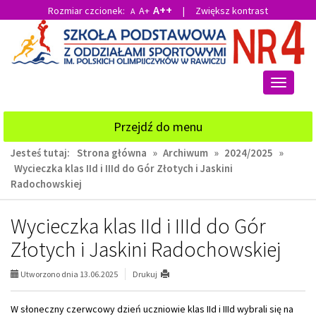
A++
Rozmiar czcionek:
A+
|
Zwiększ kontrast
A
Przejdź
Przejdź
do
do
głównej
wyszukiwarki
treści
Przełącz
nawigacj
Przejdź do menu
Jesteś tutaj:
Strona główna
»
Archiwum
»
2024/2025
»
Wycieczka klas IId i IIId do Gór Złotych i Jaskini
Radochowskiej
Wycieczka klas IId i IIId do Gór
Złotych i Jaskini Radochowskiej
Utworzono dnia 13.06.2025
Drukuj
W słoneczny czerwcowy dzień uczniowie klas IId i IIId wybrali się na