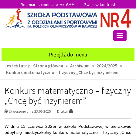
A++
Rozmiar czcionek:
A+
|
Zwiększ kontrast
A
Przejdź
Przejdź
do
do
głównej
wyszukiwarki
treści
Przełącz
nawigacj
Przejdź do menu
Jesteś tutaj:
Strona główna
»
Archiwum
»
2024/2025
»
Konkurs matematyczno – fizyczny „Chcę być inżynierem”
Konkurs matematyczno – fizyczny
„Chcę być inżynierem”
Utworzono dnia 23.06.2025
Drukuj
W dniu 13 czerwca 2025r w Szkole Podstawowej w Sierakowie
odbył się międzyszkolny konkurs matematyczno – fizyczny „Chcę