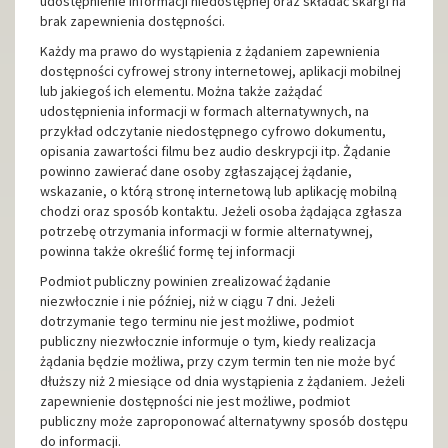
udostępnienie informacji niedostępnej oraz składać skargi na
brak zapewnienia dostępności.
Każdy ma prawo do wystąpienia z żądaniem zapewnienia
dostępności cyfrowej strony internetowej, aplikacji mobilnej
lub jakiegoś ich elementu. Można także zażądać
udostępnienia informacji w formach alternatywnych, na
przykład odczytanie niedostępnego cyfrowo dokumentu,
opisania zawartości filmu bez audio deskrypcji itp. Żądanie
powinno zawierać dane osoby zgłaszającej żądanie,
wskazanie, o którą stronę internetową lub aplikację mobilną
chodzi oraz sposób kontaktu. Jeżeli osoba żądająca zgłasza
potrzebę otrzymania informacji w formie alternatywnej,
powinna także określić formę tej informacji
Podmiot publiczny powinien zrealizować żądanie
niezwłocznie i nie później, niż w ciągu 7 dni. Jeżeli
dotrzymanie tego terminu nie jest możliwe, podmiot
publiczny niezwłocznie informuje o tym, kiedy realizacja
żądania będzie możliwa, przy czym termin ten nie może być
dłuższy niż 2 miesiące od dnia wystąpienia z żądaniem. Jeżeli
zapewnienie dostępności nie jest możliwe, podmiot
publiczny może zaproponować alternatywny sposób dostępu
do informacji.