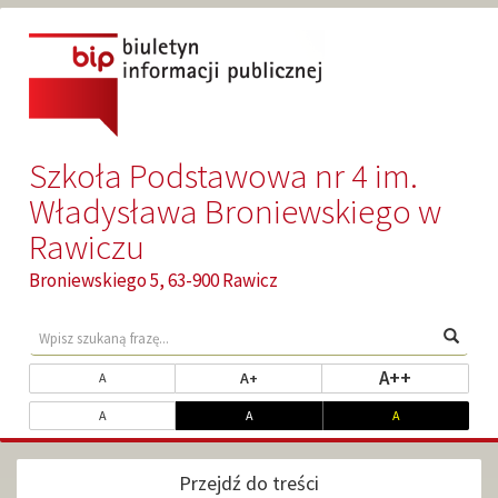
Przejdź
Przejdź
do
do
głównej
wyszukiwarki
treści
Szkoła Podstawowa nr 4 im.
Władysława Broniewskiego w
Rawiczu
Broniewskiego 5, 63-900 Rawicz
Wyszukaj
Wyszu
na
stronie
Zmień
ustaw najw
A++
ustaw powiększony rozmiar tekst
ustaw standardowy rozmiar tekstu
A+
A
rozmiar
Dopasuj
ustaw kontrast standardowy
ustaw kontrast biały na czarnym
ustaw kontrast ż
A
A
A
czcionki
kontrast
Przejdź do treści